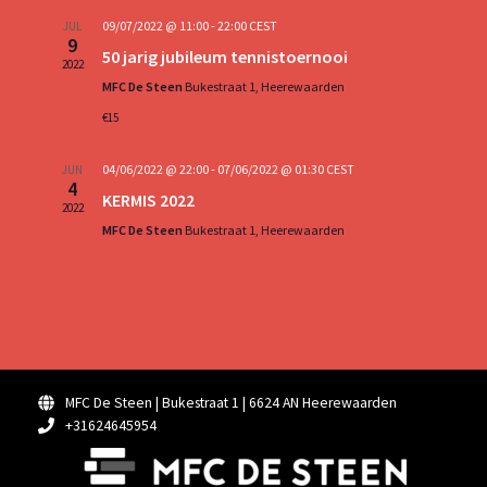
09/07/2022 @ 11:00
-
22:00
CEST
JUL
9
50 jarig jubileum tennistoernooi
2022
MFC De Steen
Bukestraat 1, Heerewaarden
€15
04/06/2022 @ 22:00
-
07/06/2022 @ 01:30
CEST
JUN
4
KERMIS 2022
2022
MFC De Steen
Bukestraat 1, Heerewaarden
MFC De Steen | Bukestraat 1 | 6624 AN Heerewaarden
+31624645954