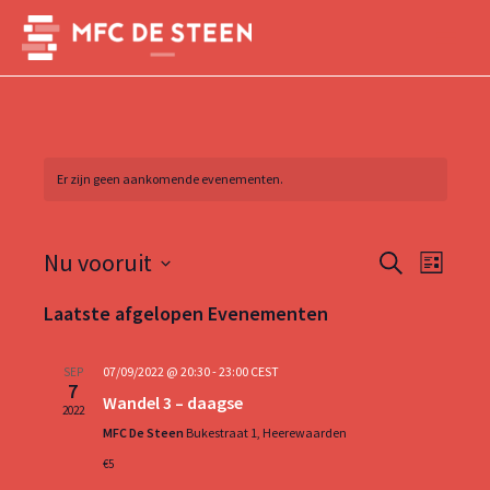
Ga
naar
Main
de
inhoud
Menu
Er zijn geen aankomende evenementen.
Evenemen
Evene
Nu vooruit
Zoeken
Lijst
weerg
Zoeken
Selecteer
naviga
Laatste afgelopen Evenementen
een
en
datum.
weergeve
07/09/2022 @ 20:30
-
23:00
CEST
SEP
7
navigatie
Wandel 3 – daagse
2022
MFC De Steen
Bukestraat 1, Heerewaarden
€5