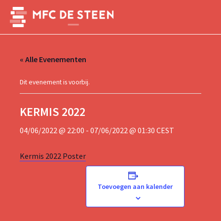
Ga
naar
Main
de
inhoud
Menu
« Alle Evenementen
Dit evenement is voorbij.
KERMIS 2022
04/06/2022 @ 22:00
-
07/06/2022 @ 01:30
CEST
Kermis 2022 Poster
Toevoegen aan kalender