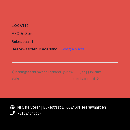
LOCATIE
MFC De Steen
Bukestraat 1
Heerewaarden
,
Nederland
+ Google Maps
50 jarig jubileum
Koningsnacht met de Topband Q5 New
Style!
tennistoernooi
MFC De Steen | Bukestraat 1 | 6624 AN Heerewaarden
+31624645954