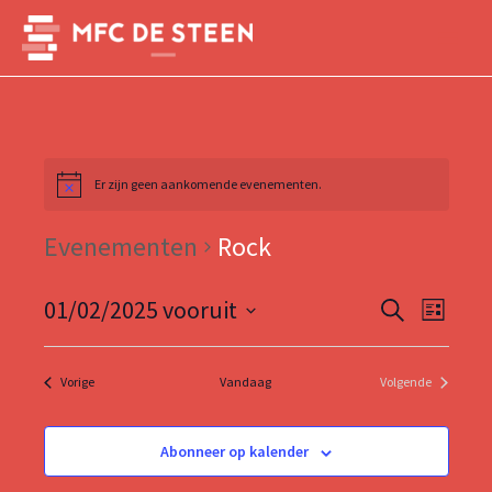
Ga
naar
Main
de
inhoud
Menu
Er zijn geen aankomende evenementen.
Evenementen
Rock
Evenemen
Evene
01/02/2025 vooruit
Zoeken
Lijst
weerg
Zoeken
Selecteer
naviga
een
en
Evenementen
Vorige
Vandaag
Volgende
datum.
Evenementen
weergeve
navigatie
Abonneer op kalender