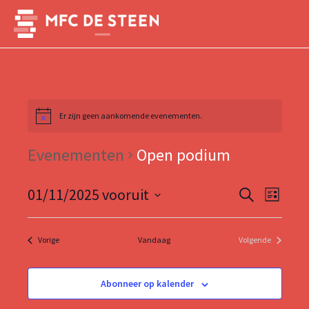
Ga
naar
Main
de
inhoud
Menu
Er zijn geen aankomende evenementen.
Evenementen
Open podium
Evenemen
Evene
01/11/2025 vooruit
Zoeken
Lijst
weerg
Zoeken
Selecteer
naviga
een
en
Evenementen
Vorige
Vandaag
Volgende
datum.
Evenementen
weergeve
navigatie
Abonneer op kalender