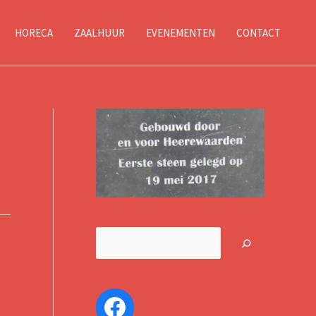
HORECA
ZAALHUUR
EVENEMENTEN
CONTACT
Z
o
e
Facebook
k