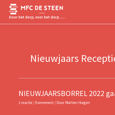
Ga
naar
de
Door het dorp, voor het dorp......
inhoud
Nieuwjaars Recepti
NIEUWJAARSBORREL 2022 gaat 
1 reactie
/
Evenement
/ Door
Martien Huigen